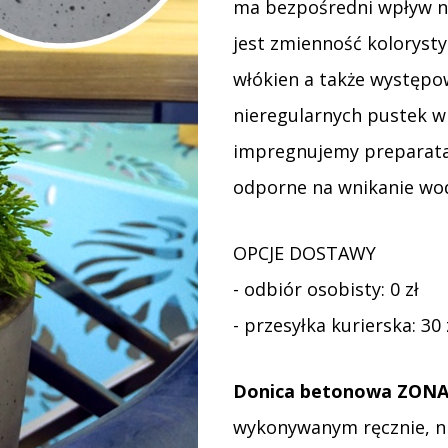
ma bezpośredni wpływ n
jest zmienność koloryst
włókien a także występo
nieregularnych pustek w
impregnujemy preparatam
odporne na wnikanie wod
OPCJE DOSTAWY
- odbiór osobisty: 0 zł
- przesyłka kurierska: 30 
Donica betonowa ZONA
wykonywanym ręcznie, ni