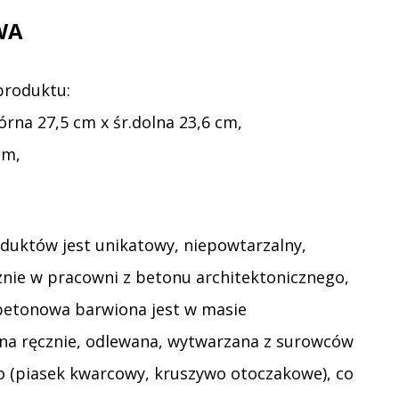
WA
produktu:
górna 27,5 cm x śr.dolna 23,6 cm,
cm,
duktów jest unikatowy, niepowtarzalny,
ie w pracowni z betonu architektonicznego,
betonowa barwiona jest w masie
na ręcznie, odlewana, wytwarzana z surowców
 (piasek kwarcowy, kruszywo otoczakowe), co