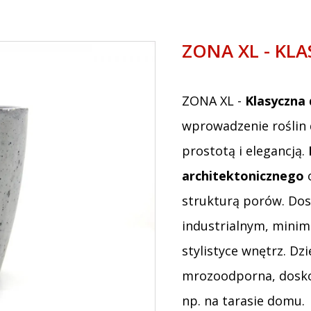
ZONA XL - KL
ZONA XL -
Klasyczna 
wprowadzenie roślin
prostotą i elegancją.
architektonicznego
o
strukturą porów. Dos
industrialnym, minim
stylistyce wnętrz. Dz
mrozoodporna, doskon
np. na tarasie domu.