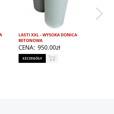
A
LASTI XXL - WYSOKA DONICA
ZONA XXXL
BETONOWA
DONICA Z 
CENA:
950.00zł
CENA:
3
SZCZEGÓŁY
SZCZEGÓŁ