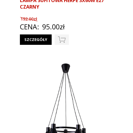
LAMPA SUFITOWA HERPE 3X60W E27
CZARNY
192.00zł
CENA:
95.00zł
SZCZEGÓŁY