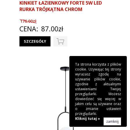
KINKIET ŁAZIENKOWY FORTE 5W LED
RURKA TRÓJKĄTNA CHROM
176.00zł
CENA:
87.00zł
SZCZEGÓŁY
Ta strona korzysta z plików
cookie. Używając tej strony
wyrażasz zgodę na
używanie plików cookie,
zgodnie z aktualnymi
ustawieniami Twojej
przeglądarki. Możesz
dowiedzieć się więcej w
jakim celu są używane oraz
o zmianie ustawień
przeglądarki.
Kliknij tutaj »
zamknij