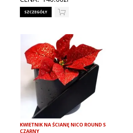
SZCZEGÓŁY
KWIETNIK NA ŚCIANĘ NICO ROUND S
CZARNY