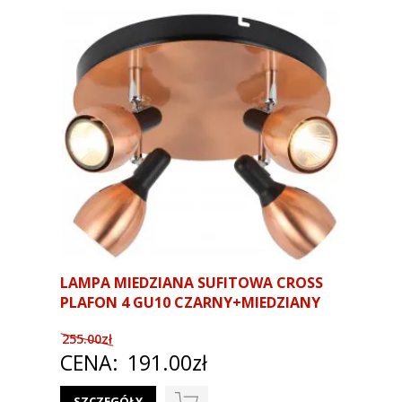
LAMPA MIEDZIANA SUFITOWA CROSS
PLAFON 4 GU10 CZARNY+MIEDZIANY
255.00zł
CENA:
191.00zł
SZCZEGÓŁY