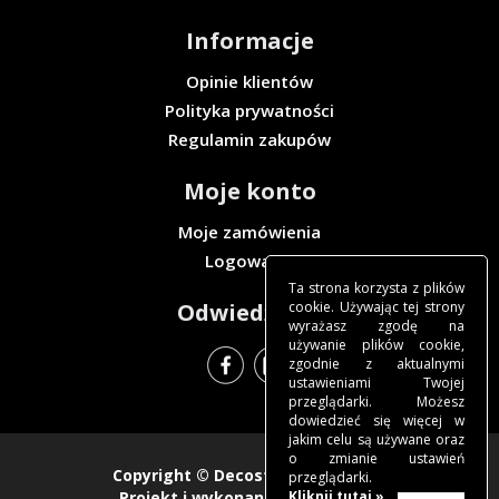
Informacje
Opinie klientów
Polityka prywatności
Regulamin zakupów
Moje konto
Moje zamówienia
Logowanie
Ta strona korzysta z plików
cookie. Używając tej strony
Odwiedź nas
wyrażasz zgodę na
używanie plików cookie,
zgodnie z aktualnymi
ustawieniami Twojej
przeglądarki. Możesz
dowiedzieć się więcej w
jakim celu są używane oraz
o zmianie ustawień
Copyright ©
Decosteel Sklep
2018.
przeglądarki.
Kliknij tutaj »
Projekt i wykonanie -
freeline.pl
.