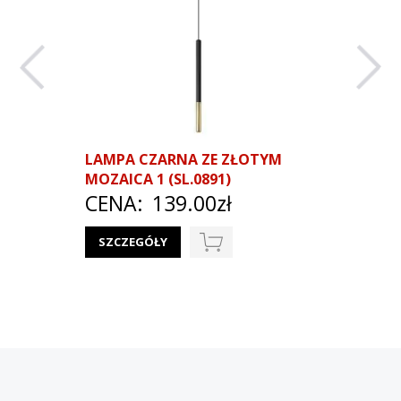
LAMPA CZARNA ZE ZŁOTYM
LAMPA 
MOZAICA 1 (SL.0891)
TUBY S
CENA:
139.00zł
BORGIO 2
CENA
SZCZEGÓŁY
SZCZEG