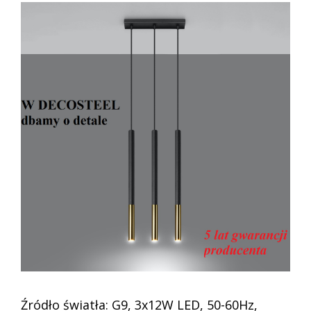
Źródło światła: G9, 3x12W LED, 50-60Hz,