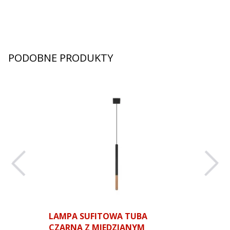
PODOBNE PRODUKTY
LAMPA SUFITOWA TUBA
AFRA LA
CZARNA Z MIEDZIANYM
BETONU 