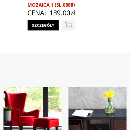
MOZAICA 1 (SL.0888)
CENA
CENA:
139.00zł
SZCZEG
SZCZEGÓŁY