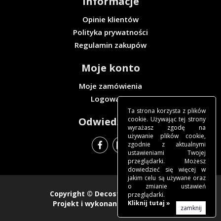
Informacje
Opinie klientów
Polityka prywatności
Regulamin zakupów
Moje konto
Moje zamówienia
Logowanie
Ta strona korzysta z plików
Odwiedź nas
cookie. Używając tej strony
wyrażasz zgodę na
używanie plików cookie,
zgodnie z aktualnymi
ustawieniami Twojej
przeglądarki. Możesz
dowiedzieć się więcej w
jakim celu są używane oraz
o zmianie ustawień
Copyright ©
Decosteel Sklep
2018.
przeglądarki.
Projekt i wykonanie -
freeline.pl
.
Kliknij tutaj »
zamknij