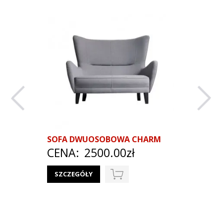
SOFA DWUOSOBOWA CHARM
USZAK F
CENA:
2500.00zł
MOTYW
CENA
SZCZEGÓŁY
SZCZEG