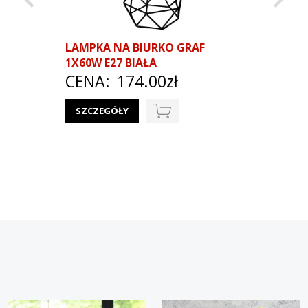
LAMPKA NA BIURKO GRAF
LAMPA 
1X60W E27 BIAŁA
INDUSTR
CENA:
174.00zł
E27 CZA
111.00zł
SZCZEGÓŁY
CENA
SZCZEG